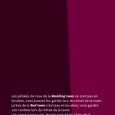
La Ciné'room comprend
• 4 Coussins avec housses
• 1 Plaid grand couvre-lit/canapé
• 2 Plaids tout doux moyens
• Arche avec voilage et rideau de LED
• Bougies chauffe-plat LED
• 3 Bougies Led 3 tailles
• 1 Vidéo-projecteur complet (vidéoprojecteur +
trépied + écran)
• Barre de son
Pack inclus dans la Ciné'room :
• 2 Seaux pop-corn avec pop-corn*
• 2 Paquets de chips classiques*
• 1 Plateau "ciné" pour poser les gourmandises
Les pétales de rose de la
Wedding’room
ne sont pas en
location, vous pouvez les garder lors du retrait de la room.
La box de la
Red’room
n’est pas en location, vous gardez
son contenu lors du retrait de la room.
Les seaux à pop-corn, le pop-corn et les chips de la