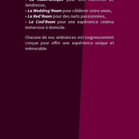
tendresse,
•
La Wedding’Room
pour célébrer votre union,
•
La Red’Room
pour des nuits passionnées,
•
La Ciné’Room
pour une expérience cinéma
immersive à domicile.
Chacune de nos ambiances est soigneusement
conçue pour offrir une expérience unique et
mémorable.
La Room'antique comprend
• 1 Couette
• 1 Housse de couette
• 2 Coussins moyens avec taies
• 2 Coussins petits avec Housses
• 1 Plaid doux
• 6 Bougies led 3 tailles
• Pose bougies en bois
• Bougies led chauffe plat
• 3 Chandeliers