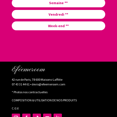
Semaine **
Vendredi **
Week-end **
Eféemeroom
42 rue de Paris, 78 600 Maisons-Laffitte
07 43 31 44 61 •
devis@efeemeroom.com
* Photos nos contractuelles
COMPOSITION & UTILISATION DE NOS PRODUITS
C.G.V.